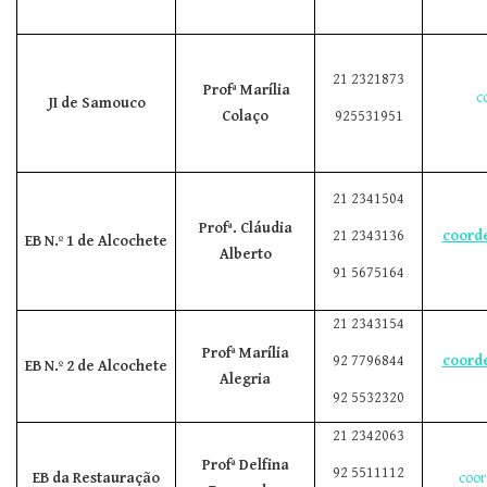
21 2321873
Profª Marília
c
JI de Samouco
Colaço
925531951
21 2341504
Profª. Cláudia
21 2343136
coord
EB N.º 1 de Alcochete
Alberto
91 5675164
21 2343154
Profª Marília
92 7796844
coord
EB N.º 2 de Alcochete
Alegria
92 5532320
21 2342063
Profª Delfina
92 5511112
EB da Restauração
coor