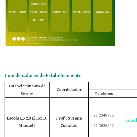
Coordenadores de Estabelecimento
Estabelecimento de
Coordenador
Ensino
Telefones
21 2348730
Escola EB 2,3 El Rei D.
Profª.
Susana
coord
Manuel I
Custódio
91 3026640