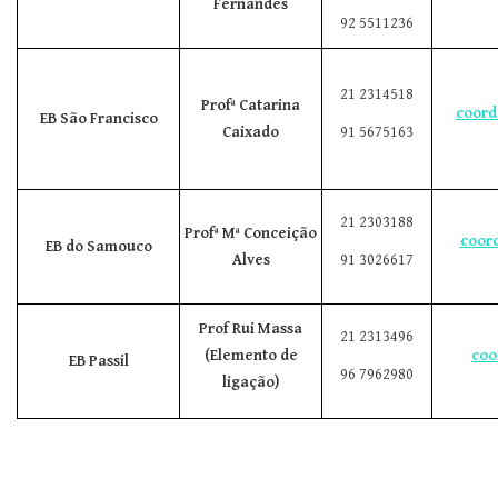
Fernandes
92 5511236
21 2314518
Profª Catarina
coord
EB São Francisco
Caixado
91 5675163
21 2303188
Profª Mª Conceição
coor
EB do Samouco
Alves
91 3026617
Prof Rui Massa
21 2313496
(Elemento de
coo
EB Passil
96 7962980
ligação)