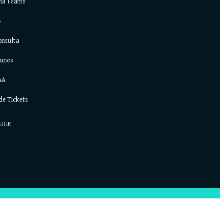
ma Teams
5
onsulta
lunos
AA
de Tickets
SIGE
Todos os direitos reservados © 2021. AEAlcochete.