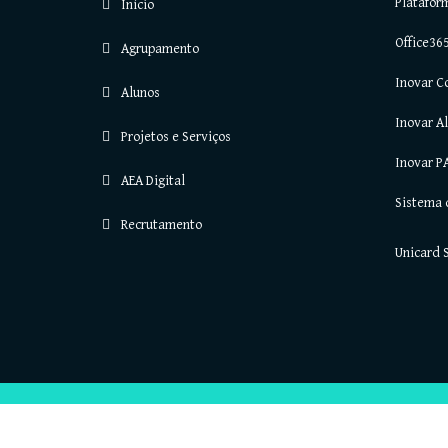
Platafor
Início
Office36
Agrupamento
Inovar C
Alunos
Inovar A
Projetos e Serviços
Inovar P
AEA Digital
Sistema 
Recrutamento
Unicard 